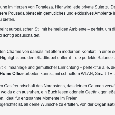
Ruhe im Herzen von Fortaleza.
Hier wird jede private Suite zu
re Pousada bietet ein gemütliches und exklusives Ambiente im 
u bieten.
int europäischen Stil mit heimeligen Ambiente – perfekt, um d
 richtig abzuschalten.
rt den Charme von damals mit allem modernen Komfort.
In einer 
n Highlights und dem Stadttrubel entfernt – die perfekte Balanc
it Klimaanlage und gemütlicher Einrichtung – perfekt für alle, 
Home Office
arbeiten kannst, mit schnellem WLAN, Smart-TV u
chen Gastfreundschaft des Nordostens, das deinen Gaumen verwö
, wo du dich ausruhen, ein Buch lesen oder ein Getränk genieß
, ideal für entspannte Momente im Freien.
gerichtet ist, all deine Wünsche zu erfüllen, von der
Organisati