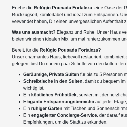
Erlebe die
Refúgio Pousada Fortaleza
, eine Oase der 
Rückzugsort,
komfortabel und ideal zum Entspannen. Unse
verwendet haben, Dir einen unvergesslichen Aufenthalt z
Was uns ausmacht?
Eleganz und Ruhe! Unser Haus vere
bieten wir einen idealen Mix, um mal runterzukommen und
Bereit, für die
Refúgio Pousada Fortaleza?
Unser charmantes Haus, liebevoll restauriert, kombinie
gelegen, bist Du nur ein paar Schritte von den kulturelle
Geräumige, Private Suiten
für bis zu 5 Personen m
Schreibtische in den Suiten,
damit du bequem im
wichtig ist.
Ein
köstliches Frühstück,
serviert mit der herzli
Elegante Entspannungsbereiche
auf jeder Etage
Ein
ruhiger Garten
mit Tischen und Sonnenschirmen
Ein
engagierter Concierge-Service,
der darauf aus
Empfehlungen, um die Stadt zu erkunden.