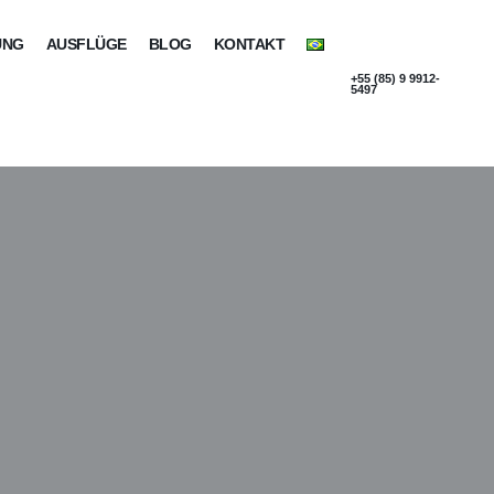
UNG
AUSFLÜGE
BLOG
KONTAKT
+55 (85) 9 9912-
5497